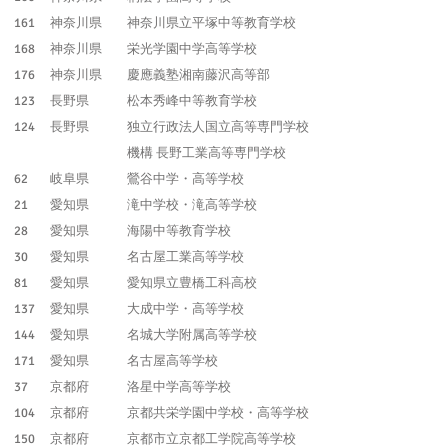
161
神奈川県
神奈川県立平塚中等教育学校
168
神奈川県
栄光学園中学高等学校
176
神奈川県
慶應義塾湘南藤沢高等部
123
長野県
松本秀峰中等教育学校
124
長野県
独立行政法人国立高等専門学校
機構 長野工業高等専門学校
62
岐阜県
鶯谷中学・高等学校
21
愛知県
滝中学校・滝高等学校
28
愛知県
海陽中等教育学校
30
愛知県
名古屋工業高等学校
81
愛知県
愛知県立豊橋工科高校
137
愛知県
大成中学・高等学校
144
愛知県
名城大学附属高等学校
171
愛知県
名古屋高等学校
37
京都府
洛星中学高等学校
104
京都府
京都共栄学園中学校・高等学校
150
京都府
京都市立京都工学院高等学校