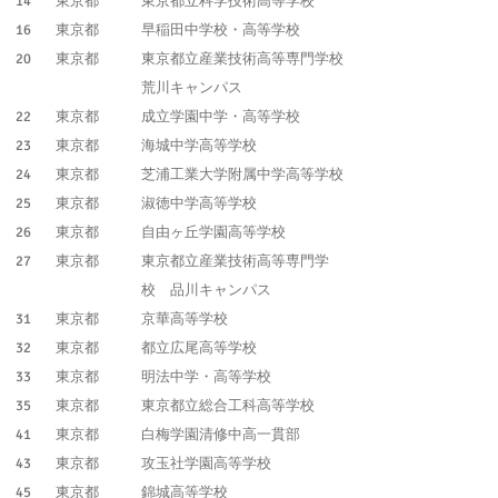
14
東京都
東京都立科学技術高等学校
16
東京都
早稲田中学校・高等学校
20
東京都
東京都立産業技術高等専門学校
荒川キャンパス
22
東京都
成立学園中学・高等学校
23
東京都
海城中学高等学校
24
東京都
芝浦工業大学附属中学高等学校
25
東京都
淑徳中学高等学校
26
東京都
自由ヶ丘学園高等学校
27
東京都
東京都立産業技術高等専門学
校 品川キャンパス
31
東京都
京華高等学校
32
東京都
都立広尾高等学校
33
東京都
明法中学・高等学校
35
東京都
東京都立総合工科高等学校
41
東京都
白梅学園清修中高一貫部
43
東京都
攻玉社学園高等学校
45
東京都
錦城高等学校