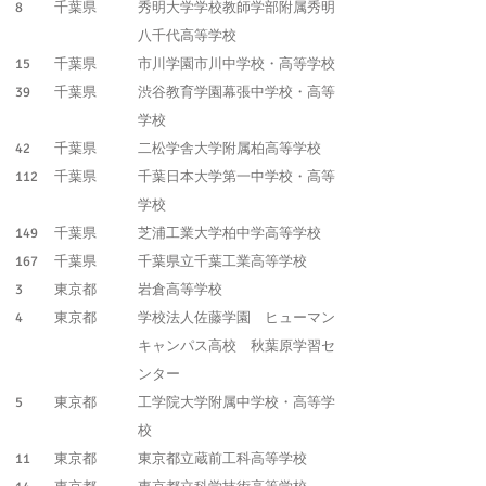
8
千葉県
秀明大学学校教師学部附属秀明
八千代高等学校
15
千葉県
市川学園市川中学校・高等学校
39
千葉県
渋谷教育学園幕張中学校・高等
学校
42
千葉県
二松学舎大学附属柏高等学校
112
千葉県
千葉日本大学第一中学校・高等
学校
149
千葉県
芝浦工業大学柏中学高等学校
167
千葉県
千葉県立千葉工業高等学校
3
東京都
岩倉高等学校
4
東京都
学校法人佐藤学園 ヒューマン
キャンパス高校 秋葉原学習セ
ンター
5
東京都
工学院大学附属中学校・高等学
校
11
東京都
東京都立蔵前工科高等学校