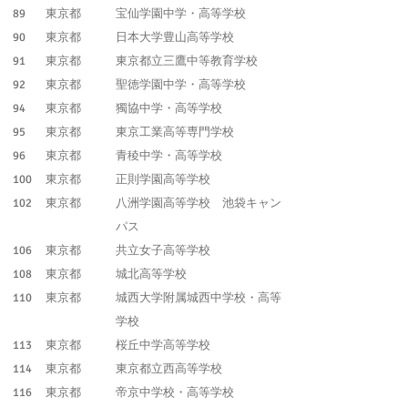
89
東京都
宝仙学園中学・高等学校
90
東京都
日本大学豊山高等学校
91
東京都
東京都立三鷹中等教育学校
92
東京都
聖徳学園中学・高等学校
94
東京都
獨協中学・高等学校
95
東京都
東京工業高等専門学校
96
東京都
青稜中学・高等学校
100
東京都
正則学園高等学校
102
東京都
八洲学園高等学校 池袋キャン
パス
106
東京都
共立女子高等学校
108
東京都
城北高等学校
110
東京都
城西大学附属城西中学校・高等
学校
113
東京都
桜丘中学高等学校
114
東京都
東京都立西高等学校
116
東京都
帝京中学校・高等学校