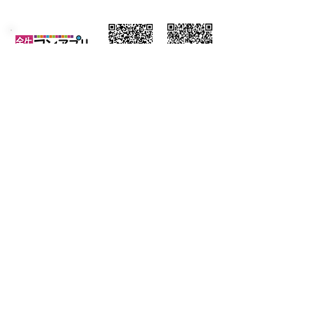
​褒賞一覧・制作動画などは鉄コンアプリで!
WEB版
iPhone版
Android版
鉄コン公式ＳＮＳアカウント
鉄コン​HOME
出展者（高校）
2025年参加校一覧
江戸川乱歩賞2024
江戸川乱歩賞2023