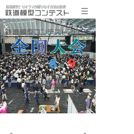
7​・
8
・
9
8 /
Fri
Sat
Sun
​新宿住友ビル 三角広場